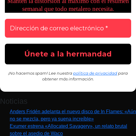
Mantén la distorsión al máximo con el resumen
semanal que todo metalero necesita.
¡No hacemos spam! Lee nuestra
política de privacidad
para
obtener más información.
Noticias
Anders Fridén adelanta el nuevo disco de In Flames: «Aún
no se mezcla, pero ya suena increíble»
Exumer estrena «Allocated Savagery», un relato brutal
sobre el asedio de Waco