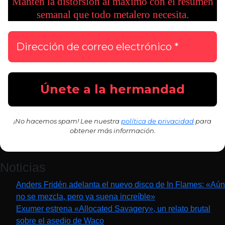
Mantén la distorsión al máximo con el resumen
semanal que todo metalero necesita.
¡No hacemos spam! Lee nuestra
política de privacidad
para
obtener más información.
Noticias
Anders Fridén adelanta el nuevo disco de In Flames: «Aún
no se mezcla, pero ya suena increíble»
Exumer estrena «Allocated Savagery», un relato brutal
sobre el asedio de Waco