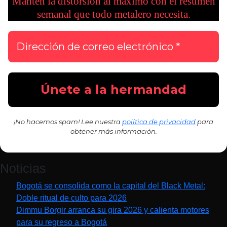
Mantén la distorsión al máximo con el resumen
semanal que todo metalero necesita.
¡No hacemos spam! Lee nuestra
política de privacidad
para
obtener más información.
Noticias
Bogotá se consolida como la capital del Black Metal:
Doble ritual de culto para 2026
Dimmu Borgir arranca su gira 2026 y calienta motores
para su regreso a Bogotá