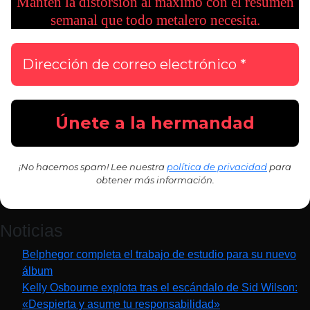
Mantén la distorsión al máximo con el resumen
semanal que todo metalero necesita.
¡No hacemos spam! Lee nuestra
política de privacidad
para
obtener más información.
Noticias
Belphegor completa el trabajo de estudio para su nuevo
álbum
Kelly Osbourne explota tras el escándalo de Sid Wilson:
«Despierta y asume tu responsabilidad»