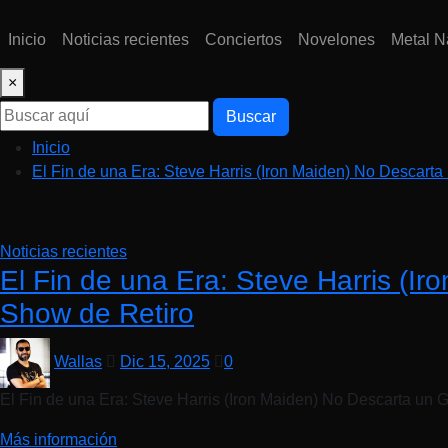
Inicio
Noticias recientes
Conciertos
Novelones
Metal N
×
Buscar
Inicio
El Fin de una Era: Steve Harris (Iron Maiden) No Descart
Noticias recientes
El Fin de una Era: Steve Harris (I
Show de Retiro
Wallas
Dic 15, 2025
0
El Fin de una Era: Steve Harris (Iron Maiden) No Descarta un 
Más información