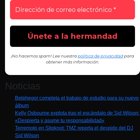
¡No hacemos spam! Lee nuestra
política de privacidad
para
obtener más información.
Noticias
Belphegor completa el trabajo de estudio para su nuevo
álbum
Kelly Osbourne explota tras el escándalo de Sid Wilson:
«Despierta y asume tu responsabilidad»
Terremoto en Slipknot: TMZ reporta el despido del DJ
Sid Wilson