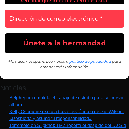
semanal que todo metalero necesita.
¡No hacemos spam! Lee nuestra
política de privacidad
para
obtener más información.
Noticias
Belphegor completa el trabajo de estudio para su nuevo
álbum
Kelly Osbourne explota tras el escándalo de Sid Wilson:
«Despierta y asume tu responsabilidad»
Terremoto en Slipknot: TMZ reporta el despido del DJ Sid