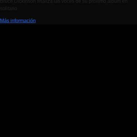
Bruce Dickinson finaliza las voces de su próximo álbum en
solitario
Más información