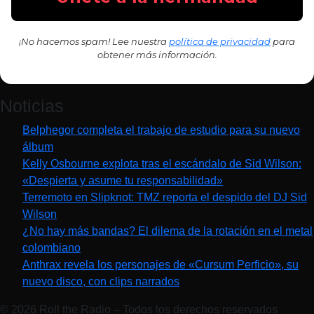
¡No hacemos spam! Lee nuestra
política de privacidad
para
obtener más información.
Noticias
Belphegor completa el trabajo de estudio para su nuevo
álbum
Kelly Osbourne explota tras el escándalo de Sid Wilson:
«Despierta y asume tu responsabilidad»
Terremoto en Slipknot: TMZ reporta el despido del DJ Sid
Wilson
¿No hay más bandas? El dilema de la rotación en el metal
colombiano
Anthrax revela los personajes de «Cursum Perficio», su
nuevo disco, con clips narrados
© 2026 Roll the Radio – Todos los derechos reservados