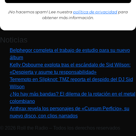
¡No hacemos spam! Lee nuestra
política de privacidad
para
obtener más información.
Noticias
Belphegor completa el trabajo de estudio para su nuevo
álbum
Kelly Osbourne explota tras el escándalo de Sid Wilson:
«Despierta y asume tu responsabilidad»
Terremoto en Slipknot: TMZ reporta el despido del DJ Sid
Wilson
¿No hay más bandas? El dilema de la rotación en el metal
colombiano
Anthrax revela los personajes de «Cursum Perficio», su
nuevo disco, con clips narrados
© 2026 Roll the Radio – Todos los derechos reservados