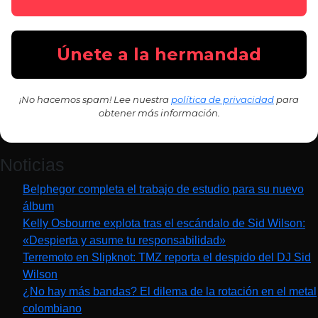
¡No hacemos spam! Lee nuestra
política de privacidad
para
obtener más información.
Noticias
Belphegor completa el trabajo de estudio para su nuevo
álbum
Kelly Osbourne explota tras el escándalo de Sid Wilson:
«Despierta y asume tu responsabilidad»
Terremoto en Slipknot: TMZ reporta el despido del DJ Sid
Wilson
¿No hay más bandas? El dilema de la rotación en el metal
colombiano