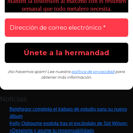
Mantén la distorsión al máximo con el resumen
semanal que todo metalero necesita.
¡No hacemos spam! Lee nuestra
política de privacidad
para
obtener más información.
Noticias
Belphegor completa el trabajo de estudio para su nuevo
álbum
Kelly Osbourne explota tras el escándalo de Sid Wilson:
«Despierta y asume tu responsabilidad»