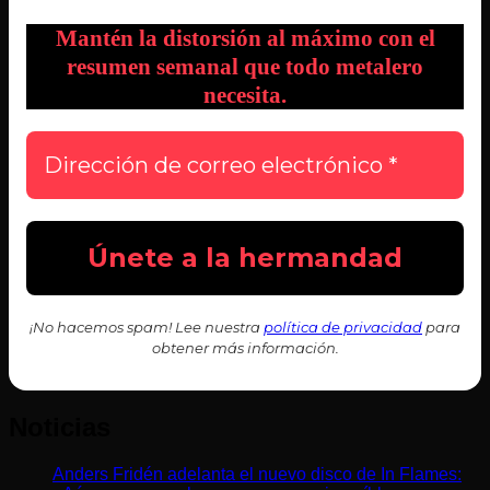
Mantén la distorsión al máximo con el
resumen semanal que todo metalero
necesita.
¡No hacemos spam! Lee nuestra
política de privacidad
para
obtener más información.
Noticias
Anders Fridén adelanta el nuevo disco de In Flames: