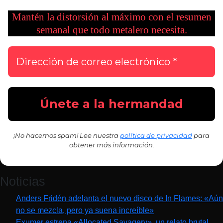
Mantén la distorsión al máximo con el resumen
semanal que todo metalero necesita.
¡No hacemos spam! Lee nuestra
política de privacidad
para
obtener más información.
Noticias
Anders Fridén adelanta el nuevo disco de In Flames: «Aún
no se mezcla, pero ya suena increíble»
Exumer estrena «Allocated Savagery», un relato brutal