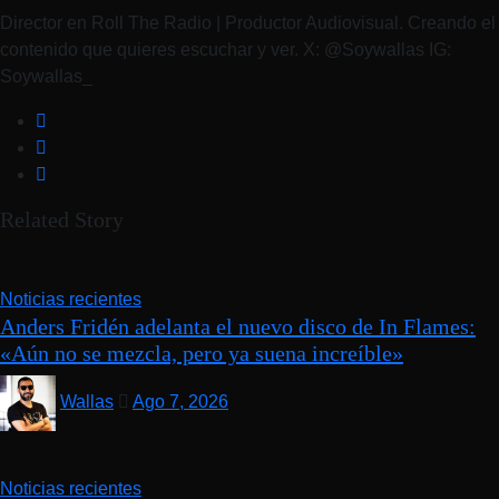
Director en Roll The Radio | Productor Audiovisual. Creando el
contenido que quieres escuchar y ver. X: @Soywallas IG:
Soywallas_
Related Story
Noticias recientes
Anders Fridén adelanta el nuevo disco de In Flames:
«Aún no se mezcla, pero ya suena increíble»
Wallas
Ago 7, 2026
Noticias recientes