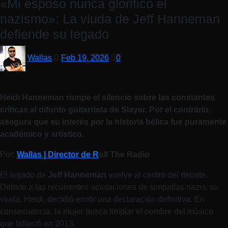
«Mi esposo nunca glorificó el
nazismo»: La viuda de Jeff Hanneman
defiende su legado
Wallas
Feb 19, 2026
0
Heidi Hanneman rompe el silencio sobre las constantes
críticas al difunto guitarrista de Slayer. Por el contrario,
asegura que su interés por la historia bélica fue puramente
académico y artístico.
Por:
Wallas | Director de R
oll The Radio
El legado de
Jeff Hanneman
vuelve al centro del debate.
Debido a las recurrentes acusaciones de simpatías nazis, su
viuda, Heidi, decidió emitir una declaración definitiva. En
consecuencia, la mujer busca limpiar el nombre del músico
que falleció en 2013.