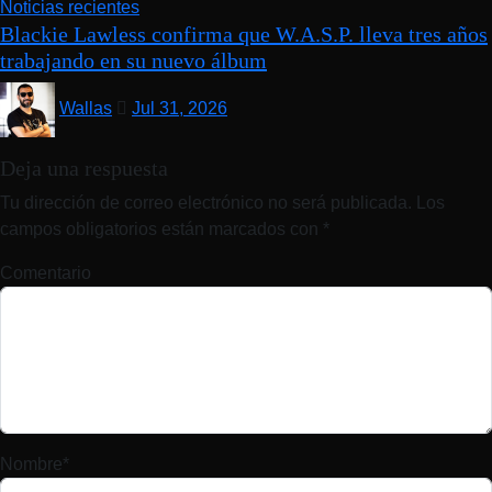
Noticias recientes
Blackie Lawless confirma que W.A.S.P. lleva tres años
trabajando en su nuevo álbum
Wallas
Jul 31, 2026
Deja una respuesta
Tu dirección de correo electrónico no será publicada.
Los
campos obligatorios están marcados con
*
Comentario
Nombre
*