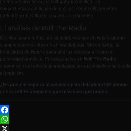
guerra era una herencia cultural y no política. En
consecuencia, calificarlo de nazi es, según ella, un error
profundo y una falta de respeto a su memoria.
El análisis de Roll The Radio
Desde nuestra redacción, entendemos que el metal extremo
siempre camina sobre una línea delgada. Sin embargo, la
honestidad de Heidi aporta una luz necesaria sobre un
personaje hermético. Por esta razón, en
Roll The Radio
creemos que el arte debe analizarse en su contexto y no desde
el prejuicio.
¿Es posible separar al coleccionista del artista? El debate
sobre Jeff Hanneman sigue más vivo que nunca.
Facebook
WhatsApp