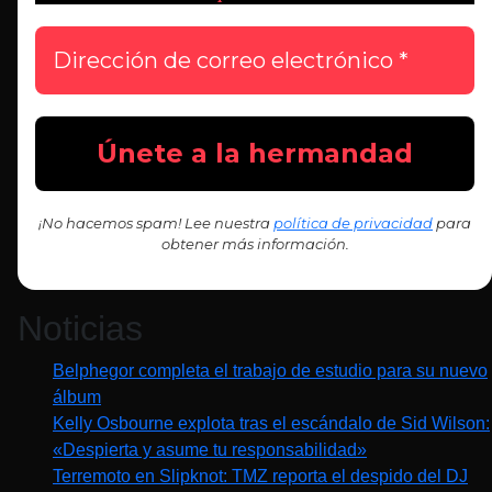
¡No hacemos spam! Lee nuestra
política de privacidad
para
obtener más información.
Noticias
Belphegor completa el trabajo de estudio para su nuevo
álbum
Kelly Osbourne explota tras el escándalo de Sid Wilson:
«Despierta y asume tu responsabilidad»
Terremoto en Slipknot: TMZ reporta el despido del DJ