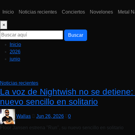
Inicio
Noticias recientes
Conciertos
Novelones
Metal N
×
Buscar
Inicio
2026
junio
Noticias recientes
La voz de Nightwish no se detiene:
nuevo sencillo en solitario
Wallas
Jun 26, 2026
0
Floor Jansen estrena "Run", su nuevo sencillo en solitario