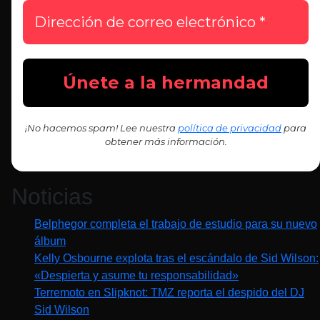
¡No hacemos spam! Lee nuestra
política de privacidad
para
obtener más información.
Noticias
Belphegor completa el trabajo de estudio para su nuevo
álbum
Kelly Osbourne explota tras el escándalo de Sid Wilson:
«Despierta y asume tu responsabilidad»
Terremoto en Slipknot: TMZ reporta el despido del DJ
Sid Wilson