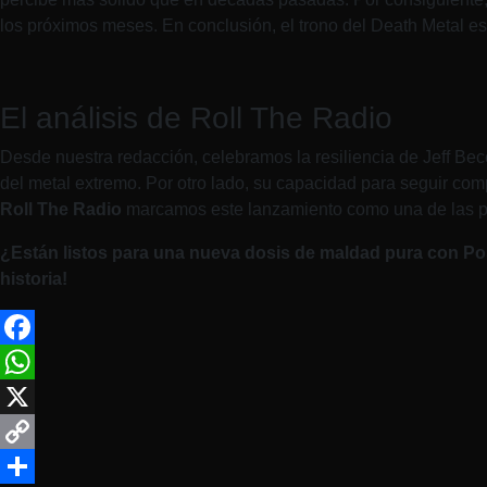
los próximos meses. En conclusión, el trono del Death Metal es
El análisis de Roll The Radio
Desde nuestra redacción, celebramos la resiliencia de Jeff Bec
del metal extremo. Por otro lado, su capacidad para seguir co
Roll The Radio
marcamos este lanzamiento como una de las pr
¿Están listos para una nueva dosis de maldad pura con P
historia!
Facebook
WhatsApp
X
Copy