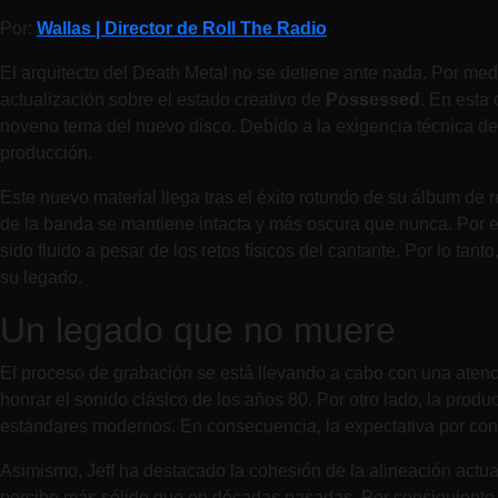
Por:
Wallas | Director de Roll The Radio
El arquitecto del Death Metal no se detiene ante nada. Por med
actualización sobre el estado creativo de
Possessed
. En esta
noveno tema del nuevo disco. Debido a la exigencia técnica de 
producción.
Este nuevo material llega tras el éxito rotundo de su álbum de
de la banda se mantiene intacta y más oscura que nunca. Por e
sido fluido a pesar de los retos físicos del cantante. Por lo tan
su legado.
Un legado que no muere
El proceso de grabación se está llevando a cabo con una atenci
honrar el sonido clásico de los años 80. Por otro lado, la prod
estándares modernos. En consecuencia, la expectativa por cono
Asimismo, Jeff ha destacado la cohesión de la alineación actua
percibe más sólido que en décadas pasadas. Por consiguiente, e