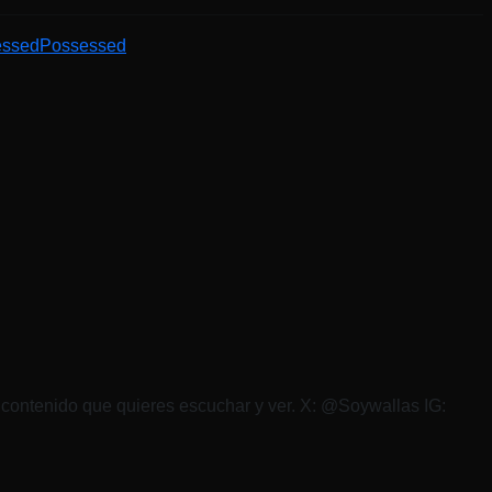
essed
Possessed
l contenido que quieres escuchar y ver. X: @Soywallas IG: