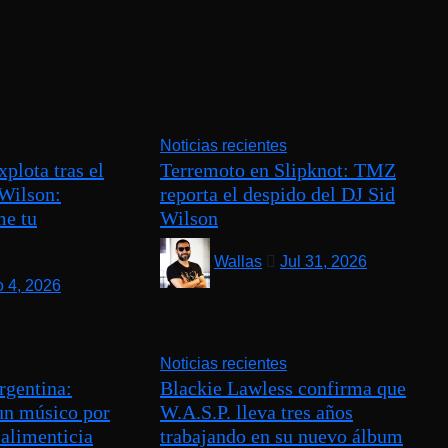
Noticias recientes
plota tras el
Terremoto en Slipknot: TMZ
 Wilson:
reporta el despido del DJ Sid
me tu
Wilson
Wallas
Jul 31, 2026
 4, 2026
Noticias recientes
rgentina:
Blackie Lawless confirma que
un músico por
W.A.S.P. lleva tres años
alimenticia
trabajando en su nuevo álbum