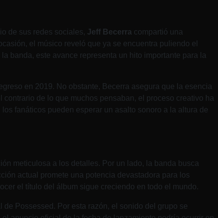
io de sus redes sociales,
Jeff Becerra
compartió una
 ocasión, el músico reveló que ya se encuentra puliendo el
la banda, este avance representa un hito importante para la
 regreso en 2019. No obstante, Becerra asegura que la esencia
l contrario de lo que muchos pensaban, el proceso creativo ha
to, los fanáticos pueden esperar un asalto sonoro a la altura de
ón meticulosa a los detalles. Por un lado, la banda busca
ucción actual promete una potencia devastadora para los
cer el título del álbum sigue creciendo en todo el mundo.
l de Possessed. Por esta razón, el sonido del grupo se
l anuncio oficial de la fecha de lanzamiento podría ocurrir en