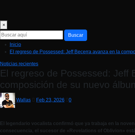
×
Buscar
Inicio
El regreso de Possessed: Jeff Becerra avanza en la comp
Noticias recientes
El regreso de Possessed: Jeff 
composición de su nuevo álbu
Wallas
Feb 23, 2026
0
El legendario vocalista confirmó que ya trabaja en la nove
consecuencia, el sucesor de «Revelations of Oblivion» est